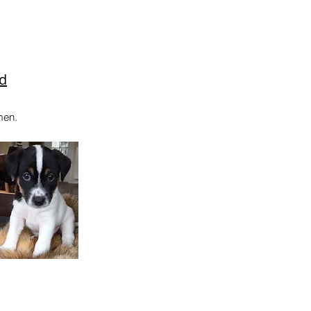
ld
men.