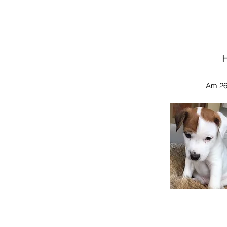
H
Am 26